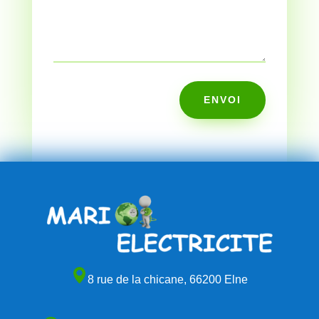
ENVOI
8 rue de la chicane,
66200 Elne