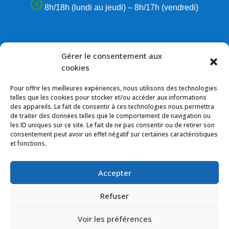
8h/18h (lundi au jeudi) – 8h/17h (vendredi)
Suivez-nous
Gérer le consentement aux
cookies
Pour offrir les meilleures expériences, nous utilisons des technologies
telles que les cookies pour stocker et/ou accéder aux informations
des appareils. Le fait de consentir à ces technologies nous permettra
de traiter des données telles que le comportement de navigation ou
les ID uniques sur ce site. Le fait de ne pas consentir ou de retirer son
06 60 29 09 83
consentement peut avoir un effet négatif sur certaines caractéristiques
et fonctions.
mari.electricite@gmail.com
Accepter
Refuser
Copyright © 2023 Mari Electricité –
Politique de
Voir les préférences
confidentialité
–
Mentions légales
–
Création du